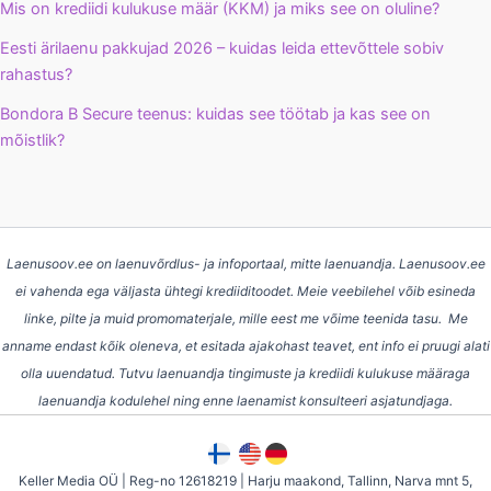
Mis on krediidi kulukuse määr (KKM) ja miks see on oluline?
Eesti ärilaenu pakkujad 2026 – kuidas leida ettevõttele sobiv
rahastus?
Bondora B Secure teenus: kuidas see töötab ja kas see on
mõistlik?
Laenusoov.ee on laenuvõrdlus- ja infoportaal, mitte laenuandja. Laenusoov.ee
ei vahenda ega väljasta ühtegi krediiditoodet. Meie veebilehel võib esineda
linke, pilte ja muid promomaterjale, mille eest me võime teenida tasu. Me
anname endast kõik oleneva, et esitada ajakohast teavet, ent info ei pruugi alati
olla uuendatud. Tutvu laenuandja tingimuste ja krediidi kulukuse määraga
laenuandja kodulehel ning enne laenamist konsulteeri asjatundjaga.
Keller Media OÜ | Reg-no 12618219 | Harju maakond, Tallinn, Narva mnt 5,