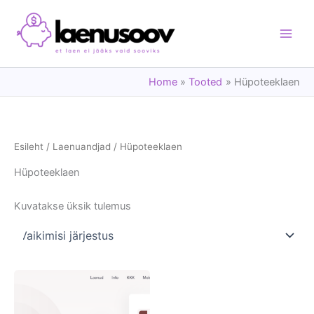
Skip
to
content
Home
Tooted
Hüpoteeklaen
Esileht
/
Laenuandjad
/ Hüpoteeklaen
Hüpoteeklaen
Kuvatakse üksik tulemus