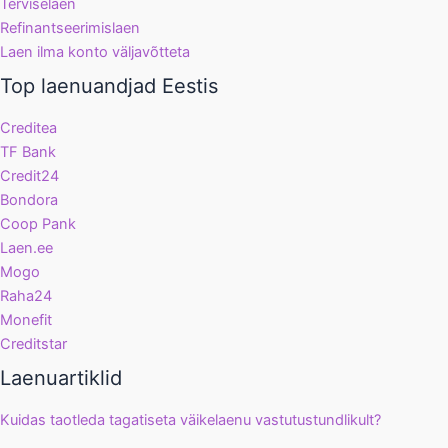
Terviselaen
Refinantseerimislaen
Laen ilma konto väljavõtteta
Top laenuandjad Eestis
Creditea
TF Bank
Credit24
Bondora
Coop Pank
Laen.ee
Mogo
Raha24
Monefit
Creditstar
Laenuartiklid
Kuidas taotleda tagatiseta väikelaenu vastutustundlikult?